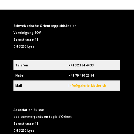
Schweizerische Orientteppichhändler
Vereinigung SOV
Bernstrasse 11
CH-3250 Lyss
Telefon
+41 32 384 44 33
Natel
+41 79 410 25 54
Mail
info@galerie-kistler.ch
Association Suisse
des commerçants en tapis d’Orient
Bernstrasse 11
CH-3250 Lyss